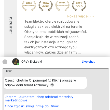
Pokaż więcej >>
Laureaci
TeamElektro oferuje rozbudowane
usługi z zakresu elektryki na terenie
Olsztyna oraz pobliskich miejscowości.
Specjalizuje się w realizacji zadań
takich jak instalacja lamp, gniazd
elektrycznych czy różnego typu
włączników. Zakres działań firmy ...
9
ORŁY Elektryki
Live chat
06:41
Organizator plebiscytu
Plebiscyt
Kontakt
Cześć, chętnie Ci pomogę! 🙂 Kliknij proszę w
Bright Side Solutions sp. z o.
Laureaci
Kontakt
odpowiedni temat rozmowy! 🙂
o. sp. k.
Lista
ul. Ruska 22
wszystkich
Wrocław 50-079
Laureatów
Jestem Laureatem, chcę odebrać materiały
KRS 0000749100 | Regon
Zasady
marketingowe
381313360 | NIP 8943132676
Regulamin
+48 508 492 400
Polityka
Chcę zgłosić swoją firmę do Orłów
Prywatności