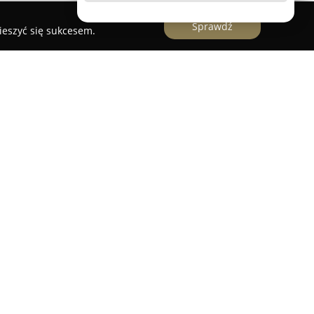
Sprawdź
ieszyć się sukcesem.
ojazdowa
jest rozpoznawalnym ekspertem w
azdowej w Ełku, działającym nieprzerwanie od
zakres usług związanych z elektryką i elektroniką
rowych. Wieloletnie doświadczenie jej zespołu
esjonalizmu w diagnostyce i naprawach różnego
wych.
ax usług znajdują się kalibracja oraz legalizacja
wą i wymianą, przy posiadaniu uprawnień
iar. Firma posiada również specjalizację w