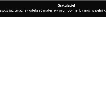
Gratulacje!
awdź już teraz jak odebrać materiały promocyjne, by móc w pełni c
omechanika pojazdowa
owa
O firmie:
MONTAX Elektromechanika p
zakresie elektromechaniki poj
1995 roku. Firma oferuje pełen 
pojazdów osobowych oraz cięża
Pokaż więcej >>
wpływa na wysoki poziom prof
rodzaju systemów samochodo
Wśród realizowanych przez Mont
tachografów, wraz z ich napra
wydanych przez Główny Urząd M