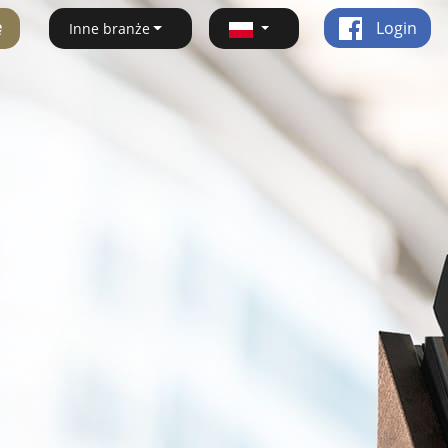
ę
Login
Inne branże