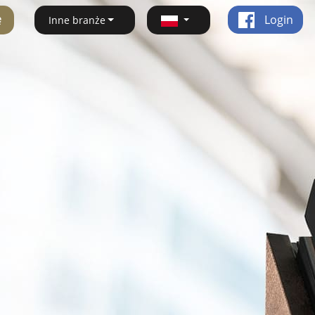
ę
Login
Inne branże