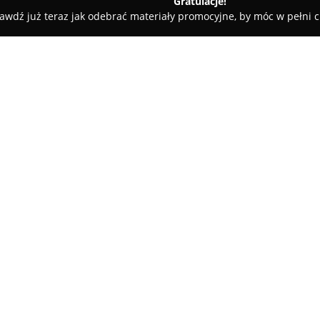
Gratulacje!
awdź już teraz jak odebrać materiały promocyjne, by móc w pełni c
O firmie:
JaElektryk
to przedsiębiorstwo 
kompleksowych usług obejmując
fotowoltaikę. Firma dysponuje
bogatym doświadczeniem, dzięk
Pokaż więcej >>
odbiorców indywidualnych i b
Jednym z głównych wyróżników 
których wchodzą doświadczeni d
zorganizowany zespół umożliwi
realizację zleceń. Firma kładzi
podnoszenie kwalifikacji swoic