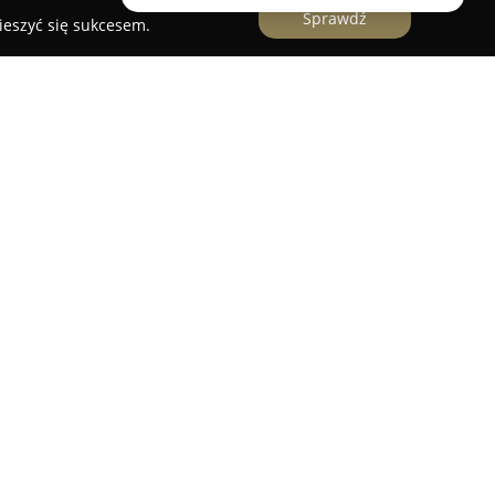
Sprawdź
ieszyć się sukcesem.
z Olsztyna, specjalizujące się w świadczeniu
ych elektrykę, hydraulikę, wentylację oraz
 zespołem wykwalifikowanych specjalistów z
i czemu realizuje nowoczesne rozwiązania dla
iznesowych.
JaElektryk są własne ekipy montażowe, w skład
ekarze, elektrycy oraz hydraulicy. Tak
a sprawną, profesjonalną oraz dokładną
e nacisk na rzetelność, solidność i systematyczne
h pracowników, co przekłada się na wysoki