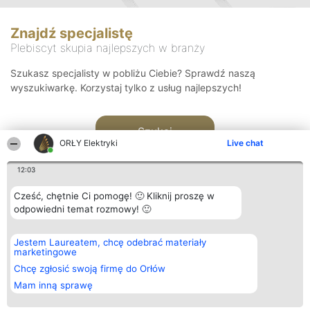
Znajdź specjalistę
Plebiscyt skupia najlepszych w branży
Szukasz specjalisty w pobliżu Ciebie? Sprawdź naszą
wyszukiwarkę. Korzystaj tylko z usług najlepszych!
Szukaj
ORŁY Elektryki
Live chat
12:03
Cześć, chętnie Ci pomogę! 🙂 Kliknij proszę w
odpowiedni temat rozmowy! 🙂
Organizator plebiscytu
Plebiscyt
Kontakt
Jestem Laureatem, chcę odebrać materiały
Bright Side Solutions sp. z o.
Laureaci
Kontakt
marketingowe
o. sp. k.
Lista
ul. Ruska 22
wszystkich
Chcę zgłosić swoją firmę do Orłów
Wrocław 50-079
Laureatów
Mam inną sprawę
KRS 0000749100 | Regon
Zasady
381313360 | NIP 8943132676
Regulamin
+48 508 492 400
Polityka