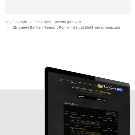
Orły Elektryki
Elektrycy - powiat janowski
Zbigniew Bańka - Remont Pomp - Usługi Elektromechaniczne