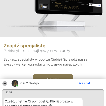
Znajdź specjalistę
Plebiscyt skupia najlepszych w branży
Szukasz specjalisty w pobliżu Ciebie? Sprawdź naszą
wyszukiwarkę. Korzystaj tylko z usług najlepszych!
Szukaj
ORŁY Elektryki
Live chat
12:52
Cześć, chętnie Ci pomogę! 🙂 Kliknij proszę w
odpowiedni temat rozmowy! 🙂