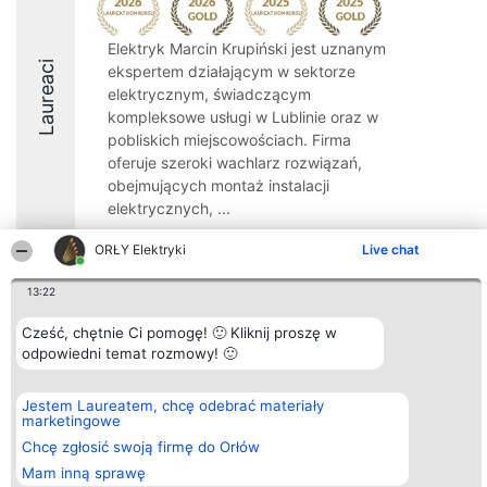
Elektryk Marcin Krupiński jest uznanym
Laureaci
ekspertem działającym w sektorze
elektrycznym, świadczącym
kompleksowe usługi w Lublinie oraz w
pobliskich miejscowościach. Firma
oferuje szeroki wachlarz rozwiązań,
obejmujących montaż instalacji
elektrycznych, ...
10
ORŁY Elektryki
Live chat
13:22
Organizator plebiscytu
Plebiscyt
Kontakt
Cześć, chętnie Ci pomogę! 🙂 Kliknij proszę w
Bright Side Solutions sp. z o.
Laureaci
Kontakt
odpowiedni temat rozmowy! 🙂
o. sp. k.
Lista
ul. Ruska 22
wszystkich
Wrocław 50-079
Laureatów
Jestem Laureatem, chcę odebrać materiały
KRS 0000749100 | Regon
Zasady
marketingowe
381313360 | NIP 8943132676
Regulamin
+48 508 492 400
Polityka
Chcę zgłosić swoją firmę do Orłów
Prywatności
Mam inną sprawę