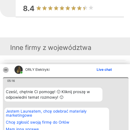
8.4
Inne firmy z województwa
Organizator plebiscytu
Plebiscyt
Kontakt
ORŁY Elektryki
Live chat
Bright Side Solutions sp. z o.
Laureaci
Kontakt
o. sp. k.
Lista
ul. Ruska 22
wszystkich
05:16
Wrocław 50-079
Laureatów
KRS 0000749100 | Regon
Zasady
Cześć, chętnie Ci pomogę! 🙂 Kliknij proszę w
381313360 | NIP 8943132676
Regulamin
odpowiedni temat rozmowy! 🙂
+48 508 492 400
Polityka
Prywatności
Jestem Laureatem, chcę odebrać materiały
marketingowe
Chcę zgłosić swoją firmę do Orłów
Mam inną sprawę