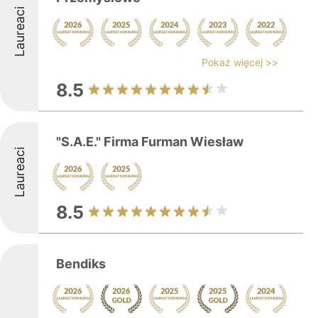
Laureaci
Pokaż więcej >>
8.5
"S.A.E." Firma Furman Wiesław
Laureaci
8.5
Bendiks