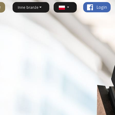
ę
Login
Inne branże