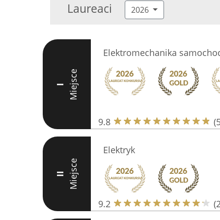
Laureaci
2026
Elektromechanika samoch
Miejsce
I
9.8
(
Elektryk
Miejsce
II
9.2
(