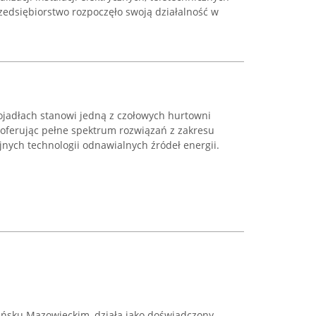
edsiębiorstwo rozpoczęło swoją działalność w
ojadłach stanowi jedną z czołowych hurtowni
 oferując pełne spektrum rozwiązań z zakresu
yjnych technologii odnawialnych źródeł energii.
Mińsku Mazowieckim, działa jako doświadczony