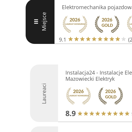
Elektromechanika pojazdowa
Miejsce
III
9.1
(
Instalacja24 - Instalacje E
Mazowiecki Elektryk
Laureaci
8.9