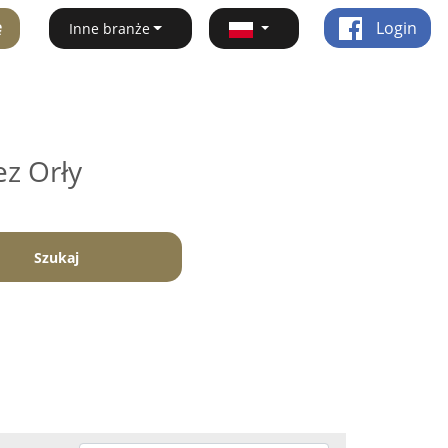
ę
Login
Inne branże
ez Orły
Szukaj