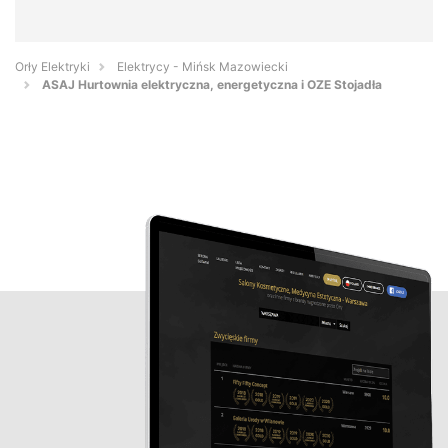
Orły Elektryki
Elektrycy - Mińsk Mazowiecki
ASAJ Hurtownia elektryczna, energetyczna i OZE Stojadła