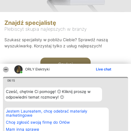
Znajdź specjalistę
Plebiscyt skupia najlepszych w branży
Szukasz specjalisty w pobliżu Ciebie? Sprawdź naszą
wyszukiwarkę. Korzystaj tylko z usług najlepszych!
Szukaj
ORŁY Elektryki
Live chat
06:15
Cześć, chętnie Ci pomogę! 🙂 Kliknij proszę w
odpowiedni temat rozmowy! 🙂
Organizator plebiscytu
Plebiscyt
Kontakt
Jestem Laureatem, chcę odebrać materiały
Bright Side Solutions sp. z o.
Laureaci
Kontakt
marketingowe
o. sp. k.
Lista
ul. Ruska 22
wszystkich
Chcę zgłosić swoją firmę do Orłów
Wrocław 50-079
Laureatów
Mam inną sprawę
KRS 0000749100 | Regon
Zasady