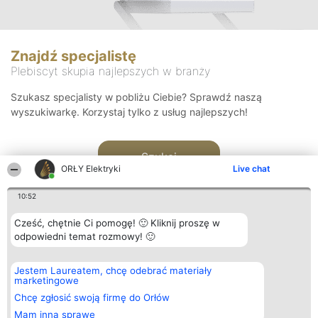
Znajdź specjalistę
Plebiscyt skupia najlepszych w branży
Szukasz specjalisty w pobliżu Ciebie? Sprawdź naszą
wyszukiwarkę. Korzystaj tylko z usług najlepszych!
Szukaj
ORŁY Elektryki
Live chat
10:52
Cześć, chętnie Ci pomogę! 🙂 Kliknij proszę w
odpowiedni temat rozmowy! 🙂
Organizator plebiscytu
Plebiscyt
Kontakt
Jestem Laureatem, chcę odebrać materiały
Bright Side Solutions sp. z o.
Laureaci
Kontakt
marketingowe
o. sp. k.
Lista
ul. Ruska 22
wszystkich
Chcę zgłosić swoją firmę do Orłów
Wrocław 50-079
Laureatów
Mam inną sprawę
KRS 0000749100 | Regon
Zasady