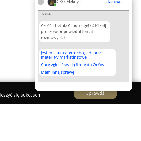
ORŁY Elektryki
Live chat
08:55
Cześć, chętnie Ci pomogę! 🙂 Kliknij
proszę w odpowiedni temat
rozmowy! 🙂
Jestem Laureatem, chcę odebrać
materiały marketingowe
Chcę zgłosić swoją firmę do Orłów
Mam inną sprawę
Sprawdź
ieszyć się sukcesem.