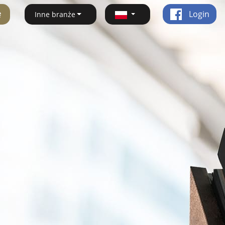
ę
Login
Inne branże