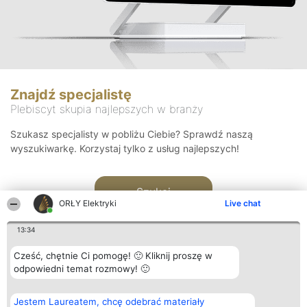
Znajdź specjalistę
Plebiscyt skupia najlepszych w branży
Szukasz specjalisty w pobliżu Ciebie? Sprawdź naszą
wyszukiwarkę. Korzystaj tylko z usług najlepszych!
Szukaj
ORŁY Elektryki
Live chat
13:34
Cześć, chętnie Ci pomogę! 🙂 Kliknij proszę w
odpowiedni temat rozmowy! 🙂
Organizator plebiscytu
Plebiscyt
Kontakt
Jestem Laureatem, chcę odebrać materiały
Bright Side Solutions sp. z o.
Laureaci
Kontakt