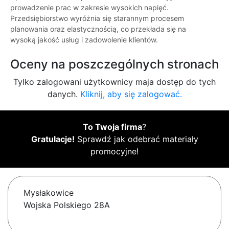
prowadzenie prac w zakresie wysokich napięć.
Przedsiębiorstwo wyróżnia się starannym procesem
planowania oraz elastycznością, co przekłada się na
wysoką jakość usług i zadowolenie klientów.
Oceny na poszczególnych stronach
Tylko zalogowani użytkownicy maja dostęp do tych
danych.
Kliknij, aby się zalogować.
To Twoja firma
?
Gratulacje!
Sprawdź jak odebrać materiały
promocyjne!
Mysłakowice
Wojska Polskiego 28A