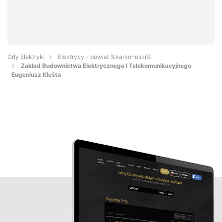
Orły Elektryki
Elektrycy - powiat %karkonoski%
Zakład Budownictwa Elektrycznego I Telekomunikacyjnego
Eugeniusz Kleśta