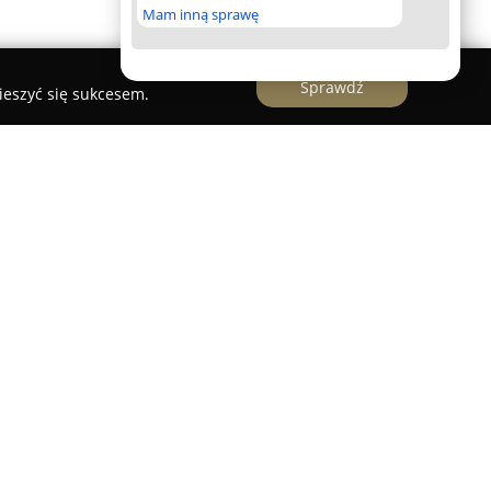
Mam inną sprawę
Sprawdź
ieszyć się sukcesem.
jest uznanym przedsiębiorstwem oferującym
ktryki, którego obszar działalności obejmuje
lskie i śląskie. Firma specjalizuje się w wielu
wanie nowoczesnych systemów elektrycznych,
miarów elektrycznych, a także skuteczne
ii. W ramach oferty realizowany jest również
h, odpowiadający na zapotrzebowanie rynku na
ak również instalowanie systemów alarmowych w