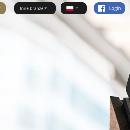
ę
Login
Inne branże