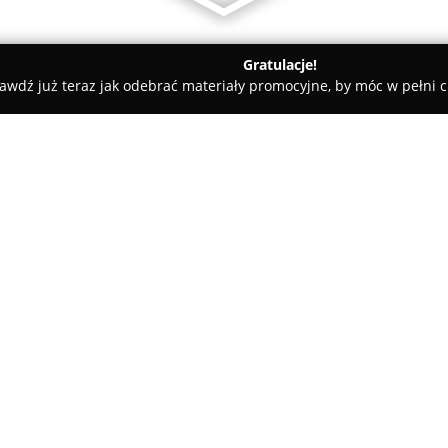
Gratulacje!
awdź już teraz jak odebrać materiały promocyjne, by móc w pełni c
lacje Elektryczne
O firmie:
KG-TEC Instalacje Elektryczne
całościowe usługi z zakresu ele
Olkusz oraz województwa małopo
obszarach, takich jak instalo
Pokaż więcej >>
przeprowadzanie fachowych po
usuwanie różnego rodzaju awar
montaż paneli fotowoltaicznyc
ekologiczne źródła energii, j