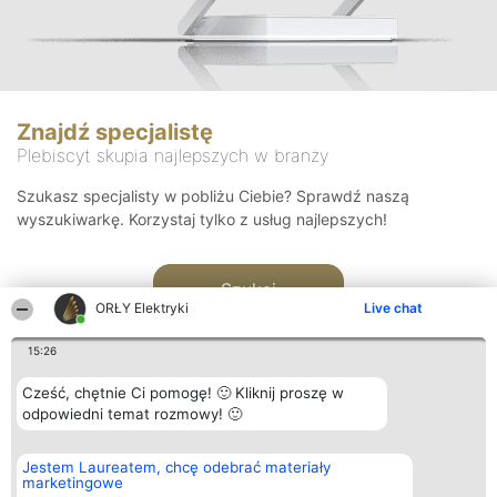
Znajdź specjalistę
Plebiscyt skupia najlepszych w branży
Szukasz specjalisty w pobliżu Ciebie? Sprawdź naszą
wyszukiwarkę. Korzystaj tylko z usług najlepszych!
Szukaj
ORŁY Elektryki
Live chat
15:26
Cześć, chętnie Ci pomogę! 🙂 Kliknij proszę w
odpowiedni temat rozmowy! 🙂
Organizator plebiscytu
Plebiscyt
Kontakt
Jestem Laureatem, chcę odebrać materiały
Bright Side Solutions sp. z o.
Laureaci
Kontakt
marketingowe
o. sp. k.
Lista