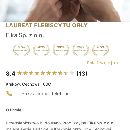
LAUREAT PLEBISCYTU ORŁY
Elka Sp. z o.o.
Pokaż więcej >>
8.4
(13)
Kraków, Cechowa 100C
Pokaż numer telefonu
O firmie:
Przedsiębiorstwo Budowlano-Produkcyjne
Elka Sp. z o.o.
,
mające swoją siedzibę w Krakowie przy ulicy Cechowej