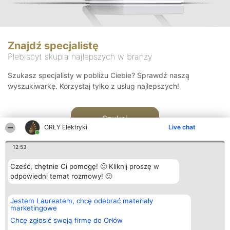
Znajdź specjalistę
Plebiscyt skupia najlepszych w branży
Szukasz specjalisty w pobliżu Ciebie? Sprawdź naszą
wyszukiwarkę. Korzystaj tylko z usług najlepszych!
Szukaj
ORŁY Elektryki
Live chat
12:53
Cześć, chętnie Ci pomogę! 🙂 Kliknij proszę w
odpowiedni temat rozmowy! 🙂
Organizator plebiscytu
Plebiscyt
Kontakt
Jestem Laureatem, chcę odebrać materiały
Bright Side Solutions sp. z o.
Laureaci
Kontakt
marketingowe
o. sp. k.
Lista
ul. Ruska 22
wszystkich
Chcę zgłosić swoją firmę do Orłów
Wrocław 50-079
Laureatów