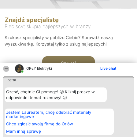
Znajdź specjalistę
Plebiscyt skupia najlepszych w branży
Szukasz specjalisty w pobliżu Ciebie? Sprawdź naszą
wyszukiwarkę. Korzystaj tylko z usług najlepszych!
Szukaj
ORŁY Elektryki
Live chat
06:36
Cześć, chętnie Ci pomogę! 🙂 Kliknij proszę w
odpowiedni temat rozmowy! 🙂
Organizator plebiscytu
Plebiscyt
Kontakt
Jestem Laureatem, chcę odebrać materiały
Bright Side Solutions sp. z o.
Laureaci
Kontakt
marketingowe
o. sp. k.
Lista
ul. Ruska 22
wszystkich
Chcę zgłosić swoją firmę do Orłów
Wrocław 50-079
Laureatów
Mam inną sprawę
KRS 0000749100 | Regon
Zasady
381313360 | NIP 8943132676
Regulamin