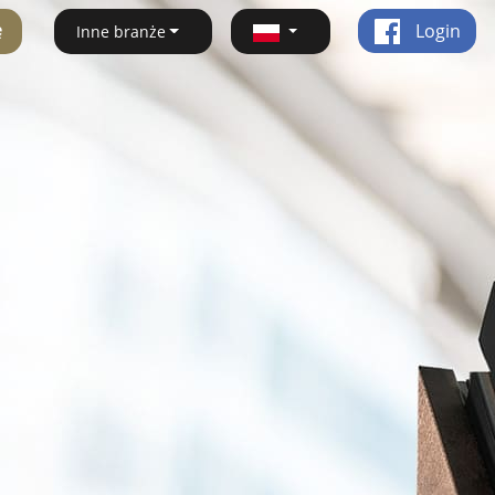
ę
Login
Inne branże