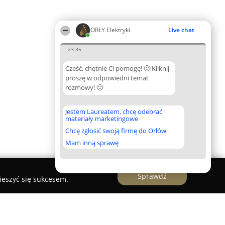
ORŁY Elektryki
Live chat
23:35
Cześć, chętnie Ci pomogę! 🙂 Kliknij
proszę w odpowiedni temat
rozmowy! 🙂
Jestem Laureatem, chcę odebrać
materiały marketingowe
Chcę zgłosić swoją firmę do Orłów
Mam inną sprawę
Sprawdź
ieszyć się sukcesem.