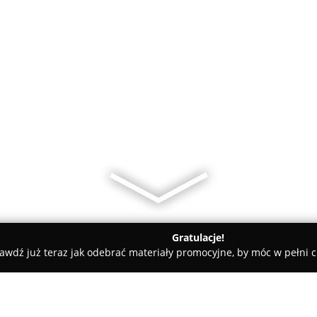
Gratulacje!
awdź już teraz jak odebrać materiały promocyjne, by móc w pełni c
tańsza hurtownia elektryczna - likwidacja sklepu