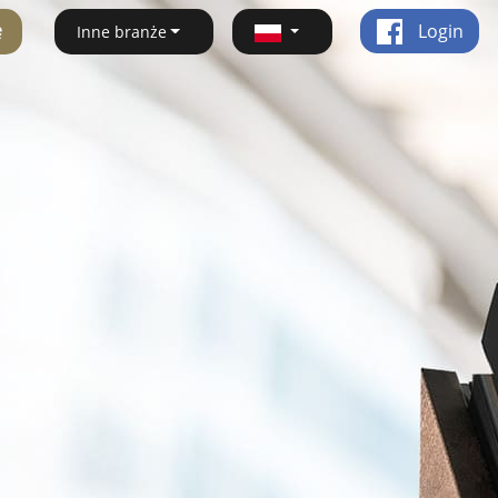
ę
Login
Inne branże