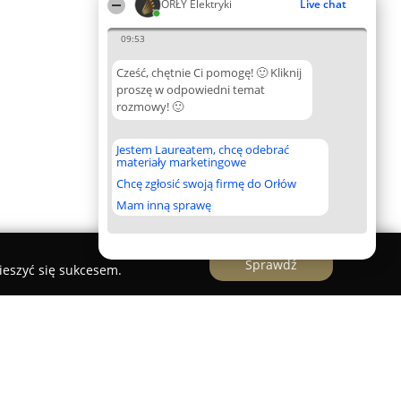
ORŁY Elektryki
Live chat
09:53
Cześć, chętnie Ci pomogę! 🙂 Kliknij
proszę w odpowiedni temat
rozmowy! 🙂
Jestem Laureatem, chcę odebrać
materiały marketingowe
Chcę zgłosić swoją firmę do Orłów
Mam inną sprawę
Sprawdź
ieszyć się sukcesem.