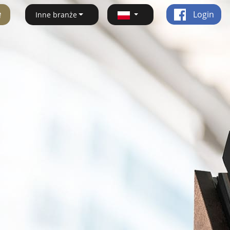
ę
Login
Inne branże