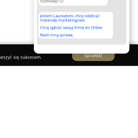
rozmowy! 🙂
Jestem Laureatem, chcę odebrać
materiały marketingowe
Chcę zgłosić swoją firmę do Orłów
Mam inną sprawę
Sprawdź
ieszyć się sukcesem.
n
pecjalizujące się w zaawansowanych systemach
edzibę w Olsztynie i realizuje zlecenia na
 Od 2013 roku firma wdraża i serwisuje