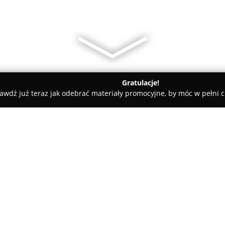
Gratulacje!
awdź już teraz jak odebrać materiały promocyjne, by móc w pełni c
Monitoring, kamery, alarmy - sprzedaż, serwis, instalacja Olszty
rmy - sprzedaż,
O firmie:
ES-COM
to przedsiębiorstwo s
zabezpieczeń, które ma swoją si
terenie Polski oraz za granicą.