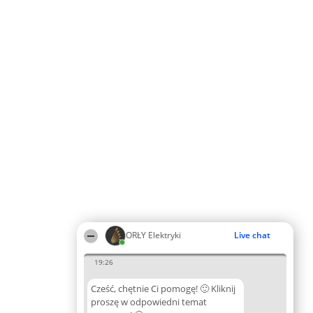
ORŁY Elektryki
Live chat
19:26
Cześć, chętnie Ci pomogę! 🙂 Kliknij
proszę w odpowiedni temat