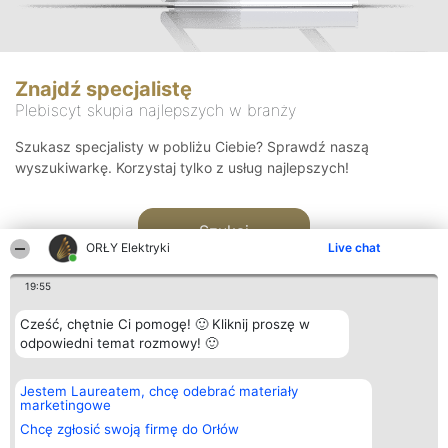
Znajdź specjalistę
Plebiscyt skupia najlepszych w branży
Szukasz specjalisty w pobliżu Ciebie? Sprawdź naszą
wyszukiwarkę. Korzystaj tylko z usług najlepszych!
Szukaj
ORŁY Elektryki
Live chat
19:55
Cześć, chętnie Ci pomogę! 🙂 Kliknij proszę w
odpowiedni temat rozmowy! 🙂
Organizator plebiscytu
Plebiscyt
Kontakt
Jestem Laureatem, chcę odebrać materiały
Bright Side Solutions sp. z o.
Laureaci
Kontakt
marketingowe
o. sp. k.
Lista
ul. Ruska 22
wszystkich
Chcę zgłosić swoją firmę do Orłów
Wrocław 50-079
Laureatów