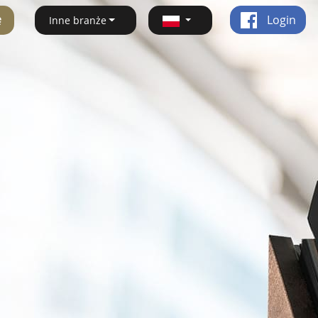
ę
Login
Inne branże