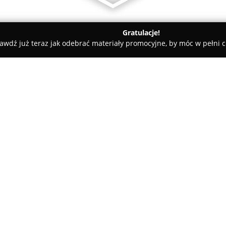
Gratulacje!
awdź już teraz jak odebrać materiały promocyjne, by móc w pełni c
s-Luboń
O firmie:
Xenon-Serwis-Luboń
to firma 
specjalizuje się w regeneracj
Przedsiębiorstwo posiada ugru
eksperta w zakresie rozwiązywa
ksenonowymi, biksenonowymi 
usług obejmuje eliminowanie p
czy uszkodzenia mechaniczne o