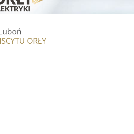
-Luboń
ISCYTU ORŁY