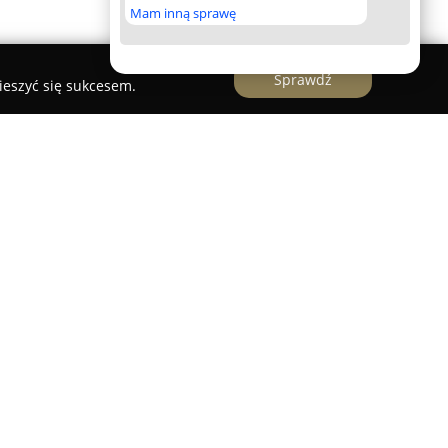
Mam inną sprawę
Sprawdź
ieszyć się sukcesem.
działająca w Luboniu, która od 1998 roku
i oraz naprawach oświetlenia samochodowego.
ntowaną pozycję na rynku i jest uznawane za
nia trudności związanych z reflektorami
czy innymi typami lamp samochodowych. Zakres
roblemów, takich jak słabe świecenie, parowanie
świetlenia.