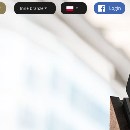
ę
Login
Inne branże