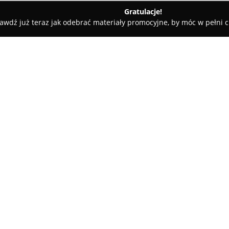
Gratulacje!
awdź już teraz jak odebrać materiały promocyjne, by móc w pełni c
ezno
O firmie:
WAJM Gniezno
, mieszcząca się
hurtownią z branży elektryczne
pierwotnie funkcjonowała jako 
kontynuuje swoja działalność w
zakres oferowanych usług i pr
WAJM Gniezno zajmuje się dyst
elektrotechnicznych pochodząc
zagranicznego. Przedsiębiors
branży elektrycznej, dostarcza