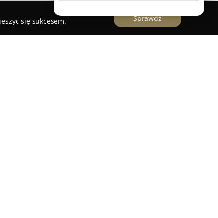
Sprawdź
ieszyć się sukcesem.
 przy ulicy Roosevelta 114 w Gnieźnie, jest znaną
j, która działa nieprzerwanie od 1989 roku. Firma
rodzinne przedsiębiorstwo, a od 2001 roku
 formie Spółki Jawnej, sukcesywnie rozszerzając
oduktów.
rybucją szerokiego asortymentu artykułów
ych zarówno z rynku krajowego, jak i
two współpracuje z uznanymi producentami z
jąc klientom produkty takie jak zabezpieczenia