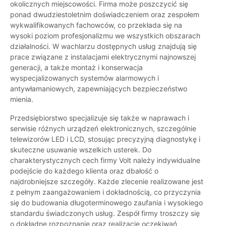
okolicznych miejscowości. Firma może poszczycić się
ponad dwudziestoletnim doświadczeniem oraz zespołem
wykwalifikowanych fachowców, co przekłada się na
wysoki poziom profesjonalizmu we wszystkich obszarach
działalności. W wachlarzu dostępnych usług znajdują się
prace związane z instalacjami elektrycznymi najnowszej
generacji, a także montaż i konserwacja
wyspecjalizowanych systemów alarmowych i
antywłamaniowych, zapewniających bezpieczeństwo
mienia.
Przedsiębiorstwo specjalizuje się także w naprawach i
serwisie różnych urządzeń elektronicznych, szczególnie
telewizorów LED i LCD, stosując precyzyjną diagnostykę i
skuteczne usuwanie wszelkich usterek. Do
charakterystycznych cech firmy Volt należy indywidualne
podejście do każdego klienta oraz dbałość o
najdrobniejsze szczegóły. Każde zlecenie realizowane jest
z pełnym zaangażowaniem i dokładnością, co przyczynia
się do budowania długoterminowego zaufania i wysokiego
standardu świadczonych usług. Zespół firmy troszczy się
o dokładne rozpoznanie oraz realizację oczekiwań