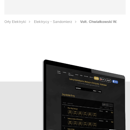
Orły Elektryki
Elektrycy - Sandomierz
Volt. Chwiałkowski W.