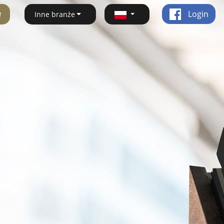
ę
Login
Inne branże