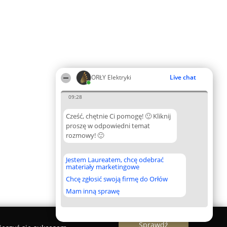
ORŁY Elektryki
Live chat
09:28
Cześć, chętnie Ci pomogę! 🙂 Kliknij
proszę w odpowiedni temat
rozmowy! 🙂
Jestem Laureatem, chcę odebrać
materiały marketingowe
Chcę zgłosić swoją firmę do Orłów
Mam inną sprawę
Sprawdź