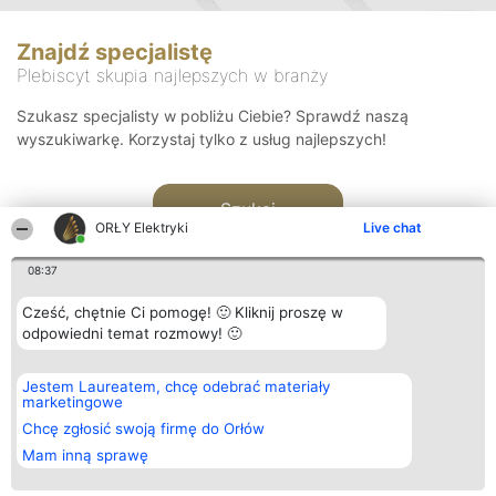
Znajdź specjalistę
Plebiscyt skupia najlepszych w branży
Szukasz specjalisty w pobliżu Ciebie? Sprawdź naszą
wyszukiwarkę. Korzystaj tylko z usług najlepszych!
Szukaj
ORŁY Elektryki
Live chat
08:37
Cześć, chętnie Ci pomogę! 🙂 Kliknij proszę w
odpowiedni temat rozmowy! 🙂
Organizator plebiscytu
Plebiscyt
Kontakt
Jestem Laureatem, chcę odebrać materiały
Bright Side Solutions sp. z o.
Laureaci
Kontakt
marketingowe
o. sp. k.
Lista
ul. Ruska 22
wszystkich
Chcę zgłosić swoją firmę do Orłów
Wrocław 50-079
Laureatów
Mam inną sprawę
KRS 0000749100 | Regon
Zasady
381313360 | NIP 8943132676
Regulamin
+48 508 492 400
Polityka