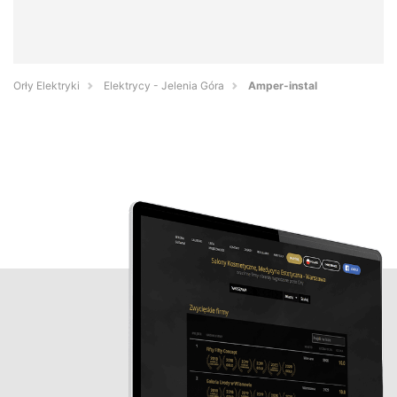
Orły Elektryki
Elektrycy - Jelenia Góra
Amper-instal