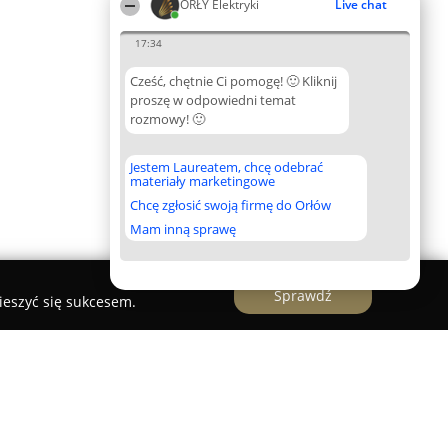
ORŁY Elektryki
Live chat
17:34
Cześć, chętnie Ci pomogę! 🙂 Kliknij
proszę w odpowiedni temat
rozmowy! 🙂
Jestem Laureatem, chcę odebrać
materiały marketingowe
Chcę zgłosić swoją firmę do Orłów
Mam inną sprawę
Sprawdź
ieszyć się sukcesem.