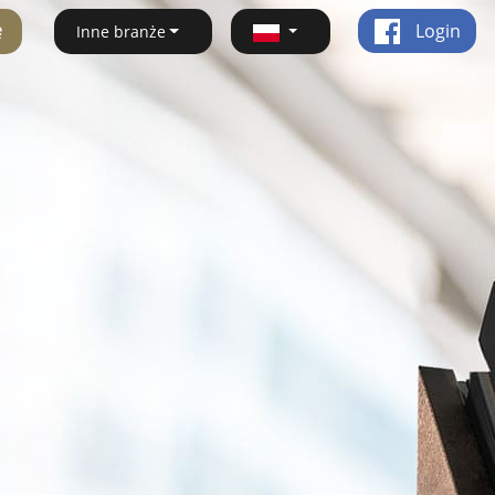
ę
Login
Inne branże