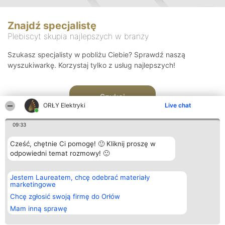
Znajdź specjalistę
Plebiscyt skupia najlepszych w branży
Szukasz specjalisty w pobliżu Ciebie? Sprawdź naszą
wyszukiwarkę. Korzystaj tylko z usług najlepszych!
Szukaj
ORŁY Elektryki
Live chat
09:33
Cześć, chętnie Ci pomogę! 🙂 Kliknij proszę w
odpowiedni temat rozmowy! 🙂
Organizator plebiscytu
Plebiscyt
Kontakt
Jestem Laureatem, chcę odebrać materiały
Bright Side Solutions sp. z o.
Laureaci
Kontakt
marketingowe
o. sp. k.
Lista
ul. Ruska 22
wszystkich
Chcę zgłosić swoją firmę do Orłów
Wrocław 50-079
Laureatów
Mam inną sprawę
KRS 0000749100 | Regon
Zasady
381313360 | NIP 8943132676
Regulamin
+48 508 492 400
Polityka