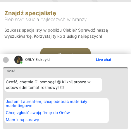
Znajdź specjalistę
Plebiscyt skupia najlepszych w branży
Szukasz specjalisty w pobliżu Ciebie? Sprawdź naszą
wyszukiwarkę. Korzystaj tylko z usług najlepszych!
Szukaj
ORŁY Elektryki
Live chat
02:48
Cześć, chętnie Ci pomogę! 🙂 Kliknij proszę w
odpowiedni temat rozmowy! 🙂
Organizator plebiscytu
Plebiscyt
Kontakt
Jestem Laureatem, chcę odebrać materiały
Bright Side Solutions sp. z o.
Laureaci
Kontakt
marketingowe
o. sp. k.
Lista
ul. Ruska 22
wszystkich
Chcę zgłosić swoją firmę do Orłów
Wrocław 50-079
Laureatów
Mam inną sprawę
KRS 0000749100 | Regon
Zasady
381313360 | NIP 8943132676
Regulamin
+48 508 492 400
Polityka