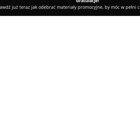
Gratulacje!
awdź już teraz jak odebrać materiały promocyjne, by móc w pełni c
 SPRZĘTU RTV I USŁUGI ELEKTROTECHNICZNE
ELEKTROTECHNICZNE
O firmie:
Naprawa Sprzętu RTV i Usługi
Zakopanem nieprzerwanie od 1
przedsiębiorstwu zdobyć opini
konserwacyjnych. Działalność 
rodzaju urządzeń, obejmując el
urządzenia elektryczne.
Do typowych usług realizowany
sprzętu audio, małego AGD ora
specjalistycznych działań. Op
prace związane z instalacjami