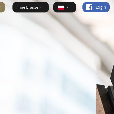
ę
Login
Inne branże