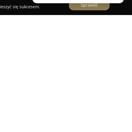
Sprawdź
ieszyć się sukcesem.
 Elektrotechniczne
to uznana firma działająca w
997 roku. Bogate doświadczenie pozwoliło
ę eksperta w zakresie usług naprawczych i
firmy obejmuje profesjonalny serwis różnego
ektronikę użytkową, sprzęt optyczny oraz
ch przez firmę należy naprawa telewizorów,
z innych sprzętów elektronicznych wymagających
rócz usług naprawczych firma prowadzi również
 elektrycznymi, zarówno w zakresie nowych