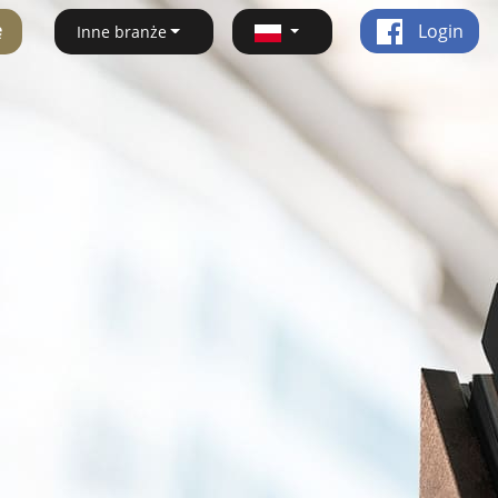
ę
Login
Inne branże