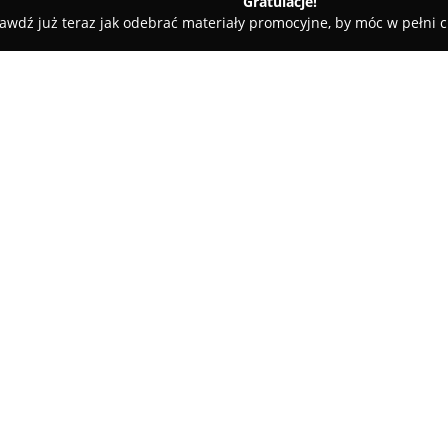
Gratulacje!
awdź już teraz jak odebrać materiały promocyjne, by móc w pełni c
Ja-elektro
O firmie:
Ja-elektro
to przedsiębiorstwo 
Mostowej 49, które posiada bog
specjalizując się w szerokim z
elektroinstalacyjnych. Firma o
biznesowych, dopasowując ofert
między innymi posiadaniem świ
co gwarantuje wysoki poziom pr
Zakres usług Ja-elektro obejmu
elektrycznych, realizację przył
ciepła, a także oferuje rozwiąz