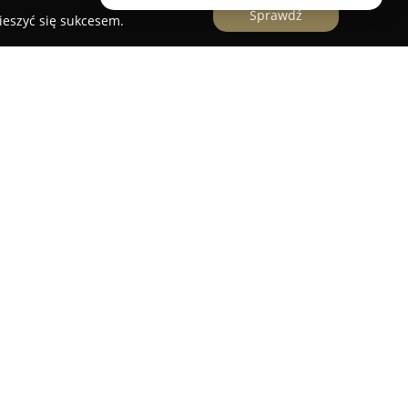
Sprawdź
ieszyć się sukcesem.
zlokalizowane w Nowej Wsi Lęborskiej przy ulicy
ate doświadczenie w branży elektrycznej,
akresie nowoczesnych instalacji oraz usług
bsługuje zarówno klientów indywidualnych, jak i
ę do ich potrzeb, a jej zespół wyróżnia się
adectw kwalifikacji E+D oraz uprawnień f-gazy,
ofesjonalizmu i rzetelności.
je projektowanie i wykonywanie instalacji
ączy, instalacje systemów klimatyzacji i pomp
ania z zakresu fotowoltaiki, monitoringu oraz