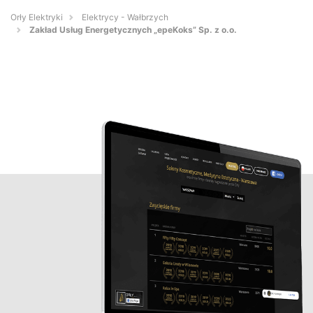
Orły Elektryki
Elektrycy - Wałbrzych
Zakład Usług Energetycznych „epeKoks” Sp. z o.o.