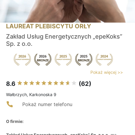
LAUREAT PLEBISCYTU ORŁY
Zakład Usług Energetycznych „epeKoks”
Sp. z o.o.
Pokaż więcej >>
8.6
(62)
Wałbrzych, Karkonoska 9
Pokaż numer telefonu
O firmie:
Zakład Usług Energetycznych „epeKoks” Sp. z o.o.
ma