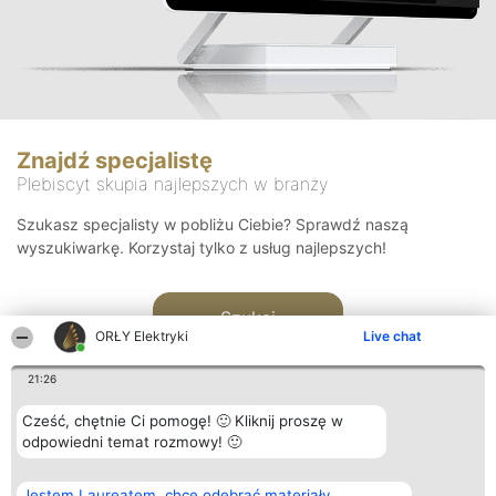
Znajdź specjalistę
Plebiscyt skupia najlepszych w branży
Szukasz specjalisty w pobliżu Ciebie? Sprawdź naszą
wyszukiwarkę. Korzystaj tylko z usług najlepszych!
Szukaj
ORŁY Elektryki
Live chat
21:26
Cześć, chętnie Ci pomogę! 🙂 Kliknij proszę w
odpowiedni temat rozmowy! 🙂
Organizator plebiscytu
Plebiscyt
Kontakt
Jestem Laureatem, chcę odebrać materiały