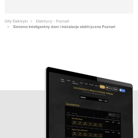
Orły Elektryki
Elektrycy - Poznań
Sistemo Inteligentny dom i instalacje elektryczne Poznań