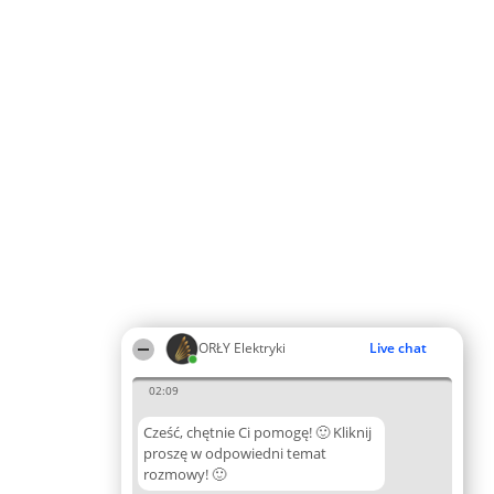
ORŁY Elektryki
Live chat
02:09
Cześć, chętnie Ci pomogę! 🙂 Kliknij
proszę w odpowiedni temat
rozmowy! 🙂