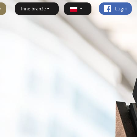
ę
Login
Inne branże