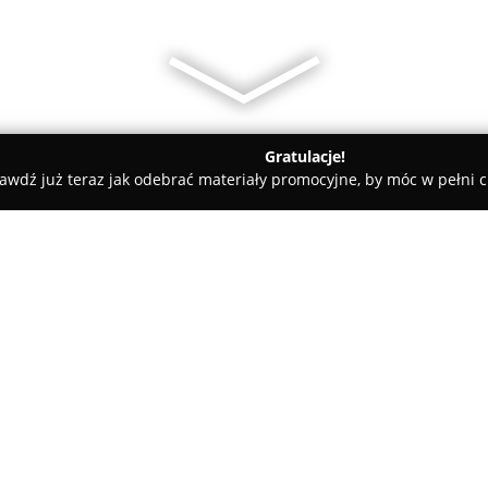
Gratulacje!
awdź już teraz jak odebrać materiały promocyjne, by móc w pełni c
Instal Energy Albert Krzysztofik
O firmie:
Instal Energy Albert Krzysztof
działających w sektorze elektr
Mazowieckiego. Zakres świadc
montaż instalacji elektrycznyc