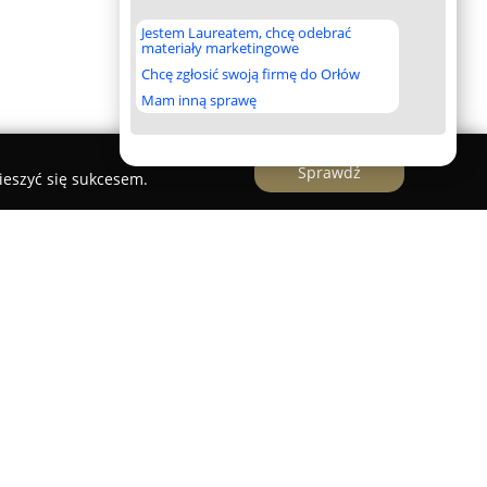
Jestem Laureatem, chcę odebrać
materiały marketingowe
Chcę zgłosić swoją firmę do Orłów
Mam inną sprawę
Sprawdź
ieszyć się sukcesem.
ik
należy do cenionych przedsiębiorstw
yki i elektroenergetyki na obszarze Tomaszowa
zonych przez firmę usług obejmuje kompleksowy
h, zarówno wewnętrznych, jak i zewnętrznych. W