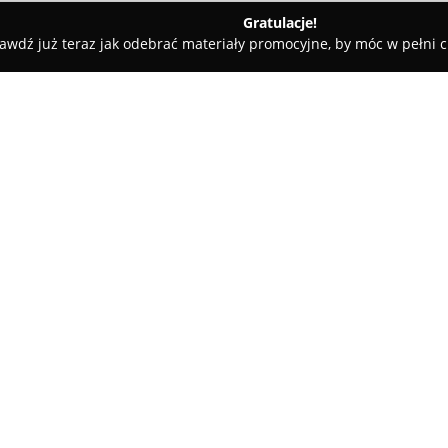
Gratulacje!
awdź już teraz jak odebrać materiały promocyjne, by móc w pełni c
o
O firmie:
Go-Energo
z siedzibą w Wyszk
kompleksowych instalacji elekt
realizacji zarówno instalacji e
swoim zakresem różnorodne typ
wielorodzinne, przestrzenie h
spółki zawiera także profesjona
starannością.
Przedsiębiorstwo kładzie nacis
udzielając pięcioletniej pisem