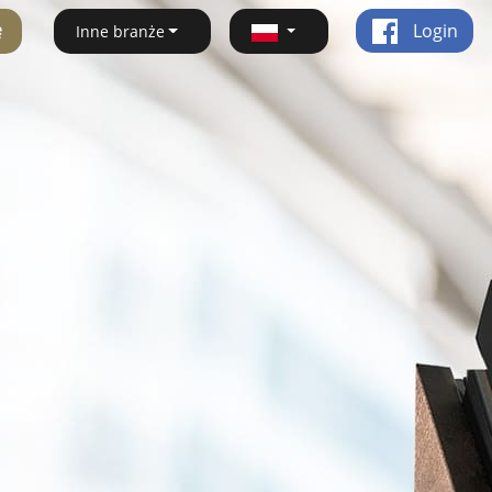
ę
Login
Inne branże