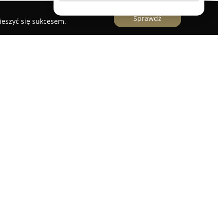
Sprawdź
ieszyć się sukcesem.
owie funkcjonuje jako doświadczony wykonawca
rycznych od 2015 roku. Firma specjalizuje się w
lektrycznych, jak i niskoprądowych, obejmując
y obiektów, w tym budynki jedno- i
andlowo-usługowe oraz przemysłowe. Oferta
lne odbiory elektryczne, realizowane z należytą
k na rzetelność oraz wysoką jakość wykonania,
nej gwarancji na świadczone usługi, co wpływa na