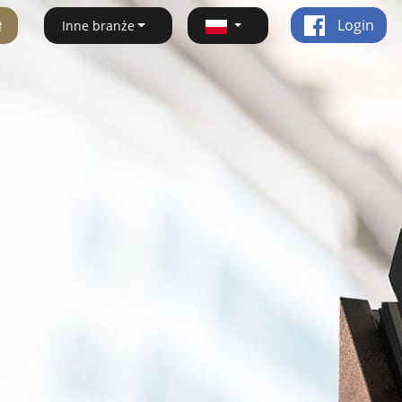
ę
Login
Inne branże