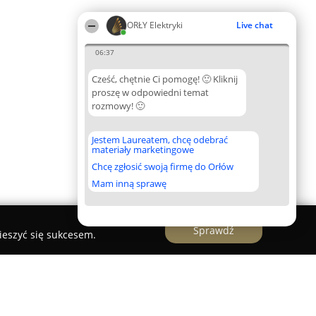
ORŁY Elektryki
Live chat
06:37
Cześć, chętnie Ci pomogę! 🙂 Kliknij
proszę w odpowiedni temat
rozmowy! 🙂
Jestem Laureatem, chcę odebrać
materiały marketingowe
Chcę zgłosić swoją firmę do Orłów
Mam inną sprawę
Sprawdź
ieszyć się sukcesem.