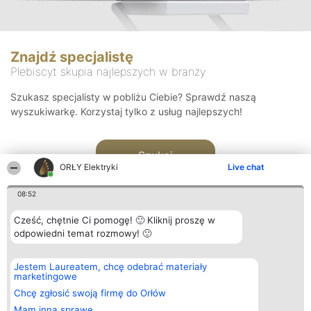
Znajdź specjalistę
Plebiscyt skupia najlepszych w branży
Szukasz specjalisty w pobliżu Ciebie? Sprawdź naszą
wyszukiwarkę. Korzystaj tylko z usług najlepszych!
Szukaj
ORŁY Elektryki
Live chat
08:52
Cześć, chętnie Ci pomogę! 🙂 Kliknij proszę w
odpowiedni temat rozmowy! 🙂
Organizator plebiscytu
Plebiscyt
Kontakt
Jestem Laureatem, chcę odebrać materiały
Bright Side Solutions sp. z o.
Laureaci
Kontakt
marketingowe
o. sp. k.
Lista
ul. Ruska 22
wszystkich
Chcę zgłosić swoją firmę do Orłów
Wrocław 50-079
Laureatów
Mam inną sprawę
KRS 0000749100 | Regon
Zasady