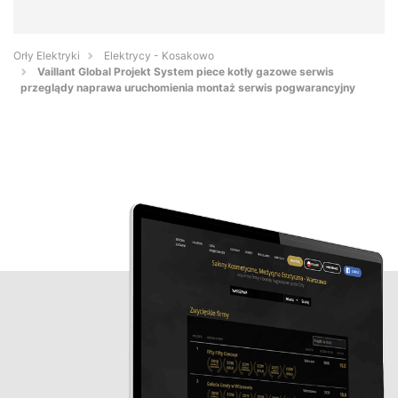
Orły Elektryki
Elektrycy - Kosakowo
Vaillant Global Projekt System piece kotły gazowe serwis
przeglądy naprawa uruchomienia montaż serwis pogwarancyjny