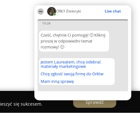
ORŁY Elektryki
Live chat
15:26
Cześć, chętnie Ci pomogę! 🙂 Kliknij
proszę w odpowiedni temat
rozmowy! 🙂
Jestem Laureatem, chcę odebrać
materiały marketingowe
Chcę zgłosić swoją firmę do Orłów
Mam inną sprawę
Sprawdź
ieszyć się sukcesem.