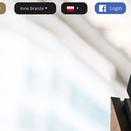
ę
Login
Inne branże