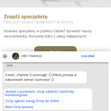
Znajdź specjalistę
Plebiscyt skupia najlepszych w branży
Szukasz specjalisty w pobliżu Ciebie? Sprawdź naszą
wyszukiwarkę. Korzystaj tylko z usług najlepszych!
Szukaj
ORŁY Elektryki
Live chat
13:50
Cześć, chętnie Ci pomogę! 🙂 Kliknij proszę w
odpowiedni temat rozmowy! 🙂
Organizator plebiscytu
Plebiscyt
Kontakt
Jestem Laureatem, chcę odebrać materiały
Bright Side Solutions sp. z o.
Laureaci
Kontakt
marketingowe
o. sp. k.
Lista
ul. Ruska 22
wszystkich
Chcę zgłosić swoją firmę do Orłów
Wrocław 50-079
Laureatów
Mam inną sprawę
KRS 0000749100 | Regon
Zasady
381313360 | NIP 8943132676
Regulamin