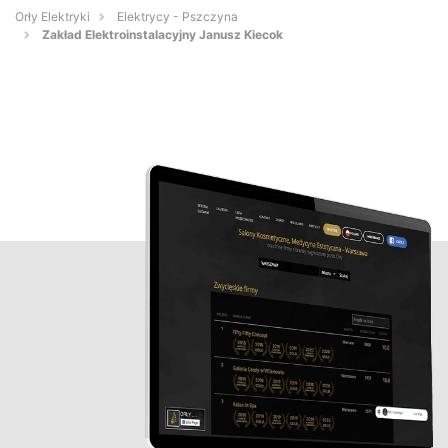
Orły Elektryki
Elektrycy - Pszczyna
Zakład Elektroinstalacyjny Janusz Kiecok