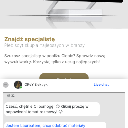
Znajdź specjalistę
Plebiscyt skupia najlepszych w branży
Szukasz specjalisty w pobliżu Ciebie? Sprawdź naszą
wyszukiwarkę. Korzystaj tylko z usług najlepszych!
Szukaj
ORŁY Elektryki
Live chat
01:32
Cześć, chętnie Ci pomogę! 🙂 Kliknij proszę w
odpowiedni temat rozmowy! 🙂
Organizator plebiscytu
Plebiscyt
Kontakt
Jestem Laureatem, chcę odebrać materiały
Bright Side Solutions sp. z o.
Laureaci
Kontakt