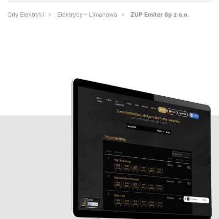
Orły Elektryki
Elektrycy - Limanowa
ZUP Emiter Sp z o.o.