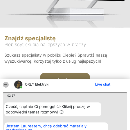
Znajdź specjalistę
Plebiscyt skupia najlepszych w branży
Szukasz specjalisty w pobliżu Ciebie? Sprawdź naszą
wyszukiwarkę. Korzystaj tylko z usług najlepszych!
Szukaj
ORŁY Elektryki
Live chat
02:57
Cześć, chętnie Ci pomogę! 🙂 Kliknij proszę w
odpowiedni temat rozmowy! 🙂
Organizator plebiscytu
Plebiscyt
Kontakt
Jestem Laureatem, chcę odebrać materiały
Bright Side Solutions sp. z o.
Laureaci
Kontakt