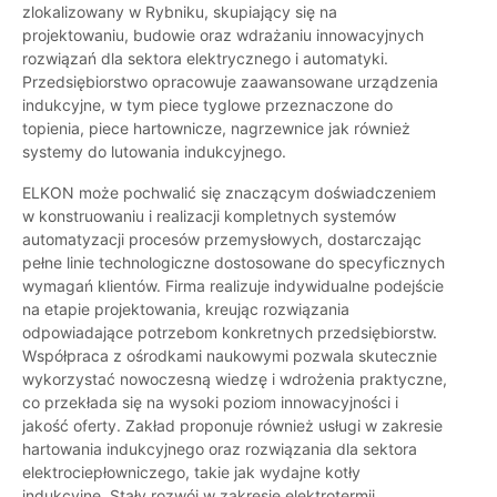
zlokalizowany w Rybniku, skupiający się na
projektowaniu, budowie oraz wdrażaniu innowacyjnych
rozwiązań dla sektora elektrycznego i automatyki.
Przedsiębiorstwo opracowuje zaawansowane urządzenia
indukcyjne, w tym piece tyglowe przeznaczone do
topienia, piece hartownicze, nagrzewnice jak również
systemy do lutowania indukcyjnego.
ELKON może pochwalić się znaczącym doświadczeniem
w konstruowaniu i realizacji kompletnych systemów
automatyzacji procesów przemysłowych, dostarczając
pełne linie technologiczne dostosowane do specyficznych
wymagań klientów. Firma realizuje indywidualne podejście
na etapie projektowania, kreując rozwiązania
odpowiadające potrzebom konkretnych przedsiębiorstw.
Współpraca z ośrodkami naukowymi pozwala skutecznie
wykorzystać nowoczesną wiedzę i wdrożenia praktyczne,
co przekłada się na wysoki poziom innowacyjności i
jakość oferty. Zakład proponuje również usługi w zakresie
hartowania indukcyjnego oraz rozwiązania dla sektora
elektrociepłowniczego, takie jak wydajne kotły
indukcyjne. Stały rozwój w zakresie elektrotermii,