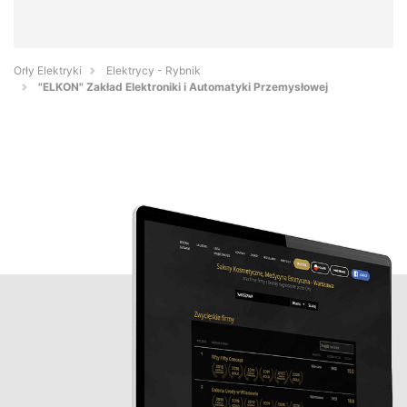
Orły Elektryki
Elektrycy - Rybnik
"ELKON" Zakład Elektroniki i Automatyki Przemysłowej