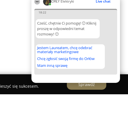
ORŁY Elektryki
Live chat
18:22
Cześć, chętnie Ci pomogę! 🙂 Kliknij
proszę w odpowiedni temat
rozmowy! 🙂
Jestem Laureatem, chcę odebrać
materiały marketingowe
Chcę zgłosić swoją firmę do Orłów
Mam inną sprawę
Sprawdź
ieszyć się sukcesem.