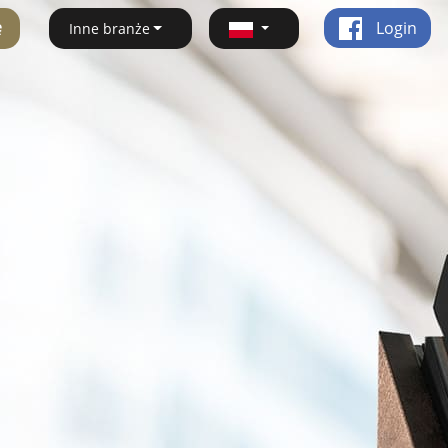
ę
Login
Inne branże