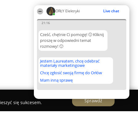
ORŁY Elektryki
Live chat
21:16
Cześć, chętnie Ci pomogę! 🙂 Kliknij
proszę w odpowiedni temat
rozmowy! 🙂
Jestem Laureatem, chcę odebrać
materiały marketingowe
Chcę zgłosić swoją firmę do Orłów
Mam inną sprawę
Sprawdź
ieszyć się sukcesem.