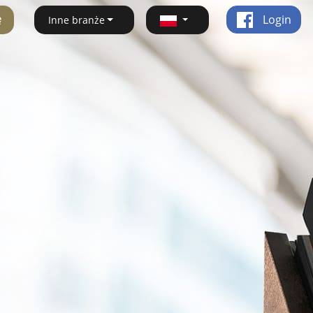
ę
Login
Inne branże