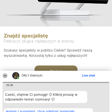
Znajdź specjalistę
Plebiscyt skupia najlepszych w branży
Szukasz specjalisty w pobliżu Ciebie? Sprawdź naszą
wyszukiwarkę. Korzystaj tylko z usług najlepszych!
Szukaj
ORŁY Elektryki
Live chat
05:36
Cześć, chętnie Ci pomogę! 🙂 Kliknij proszę w
odpowiedni temat rozmowy! 🙂
Organizator plebiscytu
Plebiscyt
Kontakt
Jestem Laureatem, chcę odebrać materiały
Bright Side Solutions sp. z o.
Laureaci
Kontakt